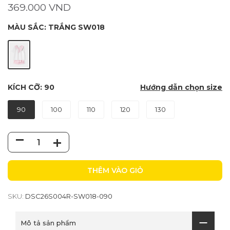
369.000 VND
MÀU SẮC:
TRẮNG SW018
KÍCH CỠ:
90
Hướng dẫn chọn size
90
100
110
120
130
THÊM VÀO GIỎ
SKU:
DSC26S004R-SW018-090
Mô tả sản phẩm