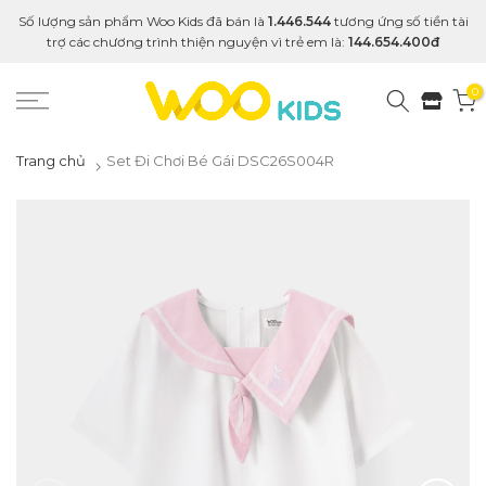
Số lượng sản phẩm Woo Kids đã bán là
1.446.544
tương ứng số tiền tài
trợ các chương trình thiện nguyện vì trẻ em là:
144.654.400đ
0
Trang chủ
Set Đi Chơi Bé Gái DSC26S004R