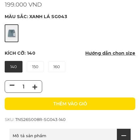
199.000 VND
MÀU SẮC:
XANH LÁ SG043
KÍCH CỠ:
140
Hướng dẫn chọn size
140
150
160
THÊM VÀO GIỎ
SKU:
TNS26S008R-SG043-140
Mô tả sản phẩm