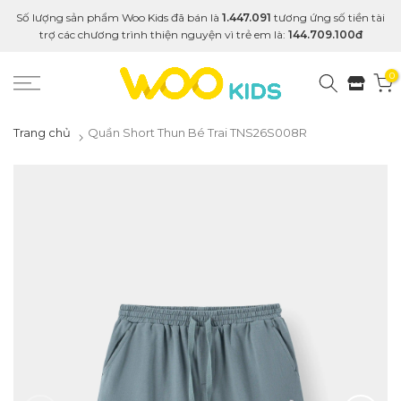
Số lượng sản phẩm Woo Kids đã bán là
1.447.091
tương ứng số tiền tài
trợ các chương trình thiện nguyện vì trẻ em là:
144.709.100đ
0
Trang chủ
Quần Short Thun Bé Trai TNS26S008R