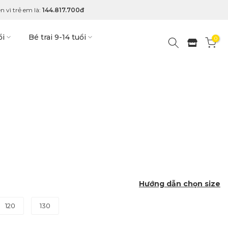
n vì trẻ em là:
144.817.700đ
ổi
Bé trai 9-14 tuổi
0
Hướng dẫn chọn size
120
130