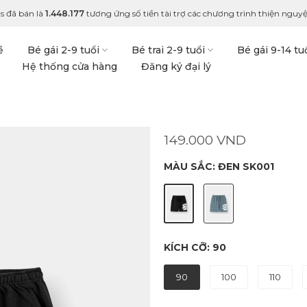
s đã bán là
1.448.177
tương ứng số tiền tài trợ các chương trình thiện nguyệ
ề
Bé gái 2-9 tuổi
Bé trai 2-9 tuổi
Bé gái 9-14 tu
Hệ thống cửa hàng
Đăng ký đại lý
149.000 VND
MÀU SẮC:
ĐEN SK001
KÍCH CỠ:
90
90
100
110