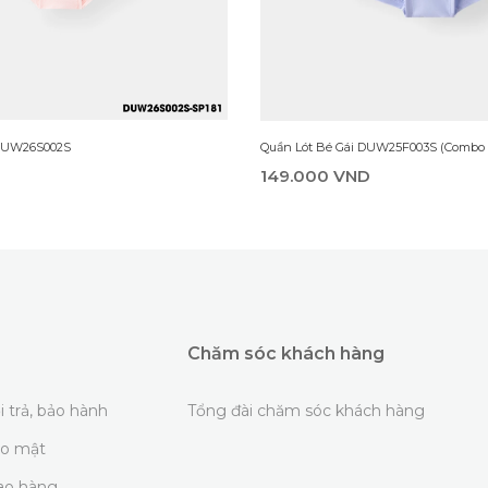
 DUW26S002S
Quần Lót Bé Gái DUW25F003S (Combo 
D
149.000 VND
Chăm sóc khách hàng
i trả, bảo hành
Tổng đài chăm sóc khách hàng
ảo mật
iao hàng