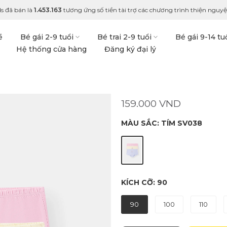
s đã bán là
1.453.163
tương ứng số tiền tài trợ các chương trình thiện nguyện
ề
Bé gái 2-9 tuổi
Bé trai 2-9 tuổi
Bé gái 9-14 tu
Hệ thống cửa hàng
Đăng ký đại lý
159.000 VND
MÀU SẮC:
TÍM SV038
KÍCH CỠ:
90
90
100
110