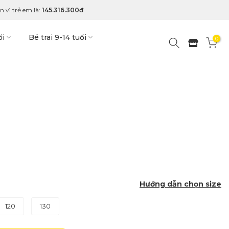
 vì trẻ em là:
145.316.300đ
ổi
Bé trai 9-14 tuổi
0
Hướng dẫn chọn size
120
130