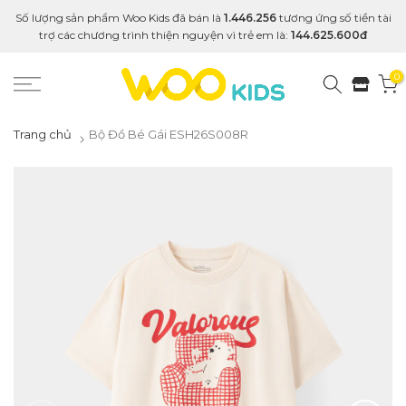
Số lượng sản phẩm Woo Kids đã bán là
1.446.256
tương ứng số tiền tài
trợ các chương trình thiện nguyện vì trẻ em là:
144.625.600đ
0
Trang chủ
Bộ Đồ Bé Gái ESH26S008R