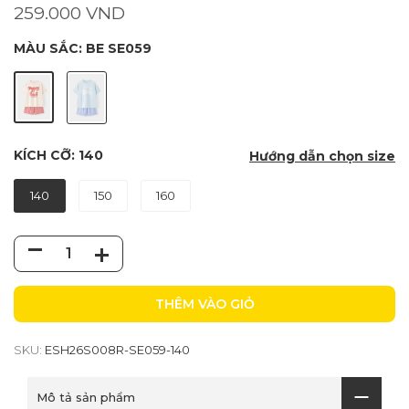
259.000 VND
MÀU SẮC:
BE SE059
KÍCH CỠ:
140
Hướng dẫn chọn size
140
150
160
THÊM VÀO GIỎ
SKU:
ESH26S008R-SE059-140
Mô tả sản phẩm